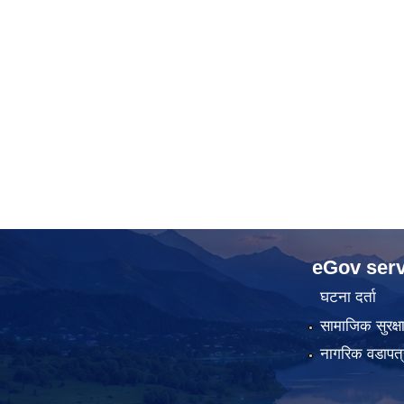
eGov serv
घटना दर्ता
सामाजिक सुरक्ष
नागरिक वडापत्