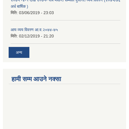
२०७५ -४-१ देखि २०७५- पौष मसान्त सम्मको पुजीगत व्यय विवरण (२०७५/७६
अर्ध बार्षिक )
मिति:
03/06/2019 - 23:03
आय व्यय विवरण आ.व.२०७४-७५
मिति:
02/12/2019 - 21:20
अन्य
हामी सम्म आउने नक्सा