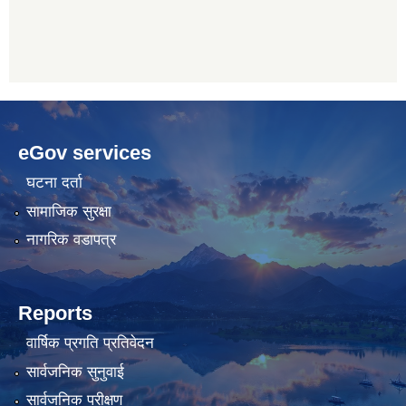
betwoon
anyxxxtube.net
betwild
hdasianporns.net
cratosroyalbet
lunadark.org
pashagaming
freeadultwpthemes.com
eGov services
bahis
bahis
siteleri
siteleri
घटना दर्ता
सामाजिक सुरक्षा
नागरिक वडापत्र
Reports
वार्षिक प्रगति प्रतिवेदन
सार्वजनिक सुनुवाई
सार्वजनिक परीक्षण