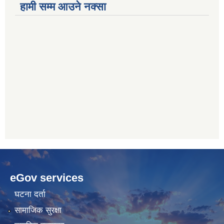
हामी सम्म आउने नक्सा
betwoon
anyxxxtube.net
betwild
hdasianporns.net
cratosroyalbet
lunadark.org
pashagaming
freeadultwpthemes.com
eGov services
bahis
bahis
siteleri
siteleri
घटना दर्ता
सामाजिक सुरक्षा