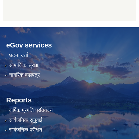
betwoon
anyxxxtube.net
betwild
hdasianporns.net
cratosroyalbet
lunadark.org
pashagaming
freeadultwpthemes.com
eGov services
bahis
bahis
siteleri
siteleri
घटना दर्ता
सामाजिक सुरक्षा
नागरिक वडापत्र
Reports
वार्षिक प्रगति प्रतिवेदन
सार्वजनिक सुनुवाई
सार्वजनिक परीक्षण