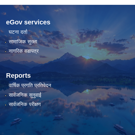
betwild
hdasianporns.net
cratosroyalbet
lunadark.org
pashagaming
freeadultwpthemes.com
eGov services
bahis
bahis
siteleri
siteleri
घटना दर्ता
सामाजिक सुरक्षा
नागरिक वडापत्र
Reports
वार्षिक प्रगति प्रतिवेदन
सार्वजनिक सुनुवाई
सार्वजनिक परीक्षण