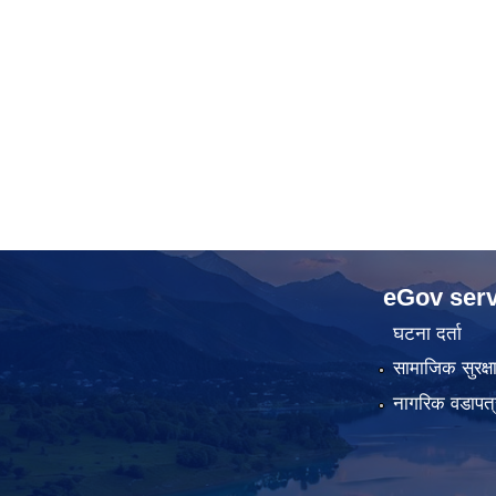
eGov serv
घटना दर्ता
सामाजिक सुरक्ष
नागरिक वडापत्