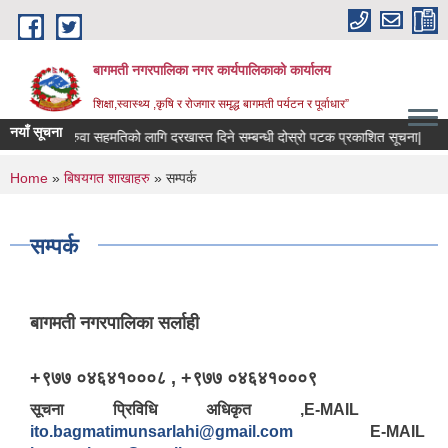
Skip to main content
बागमती नगरपालिका नगर कार्यपालिकाको कार्यालय
शिक्षा,स्वास्थ्य ,कृषि र रोजगार समृद्ध बागमती पर्यटन र पूर्वाधार”
नयाँ सूचना
शिक्षक सरुवा सहमतिको लागि दरखास्त दिने सम्बन्धी दोस्रो पटक प्रकाशित सूचना|
R
You are here
Home
»
बिषयगत शाखाहरु
» सम्पर्क
सम्पर्क
बागमती नगरपालिका सर्लाही
+९७७ ०४६४१०००८ , +९७७ ०४६४१०००९
सूचना प्रिविधि अधिकृत ,E-MAI
BAGMATI MUNICIPALITY PROFILE, सहकारी संस्थाहरु,अन्य.
ito.bagmatimunsarlahi@gmail.com
E-MAIL 