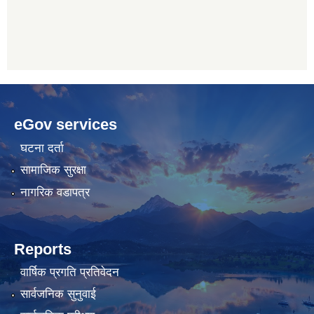
betwoon
anyxxxtube.net
betwild
hdasianporns.net
cratosroyalbet
lunadark.org
pashagaming
freeadultwpthemes.com
eGov services
bahis
bahis
siteleri
siteleri
घटना दर्ता
सामाजिक सुरक्षा
नागरिक वडापत्र
Reports
वार्षिक प्रगति प्रतिवेदन
सार्वजनिक सुनुवाई