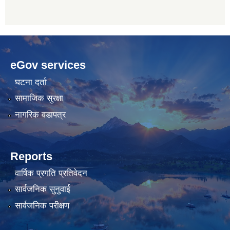
betwoon
anyxxxtube.net
betwild
hdasianporns.net
cratosroyalbet
lunadark.org
pashagaming
freeadultwpthemes.com
eGov services
bahis
bahis
siteleri
siteleri
घटना दर्ता
सामाजिक सुरक्षा
नागरिक वडापत्र
Reports
वार्षिक प्रगति प्रतिवेदन
सार्वजनिक सुनुवाई
सार्वजनिक परीक्षण