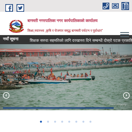
Skip to main content
बागमती नगरपालिका नगर कार्यपालिकाको कार्यालय
शिक्षा,स्वास्थ्य ,कृषि र रोजगार समृद्ध बागमती पर्यटन र पूर्वाधार”
नयाँ सूचना
शिक्षक सरुवा सहमतिको लागि दरखास्त दिने सम्बन्धी दोस्रो पटक प्रकाशित 
Construction of Municipal Park with Resort (Working -Under
हरिहरक्षेत्र
कर्मैया स्वास्थ्य चौकी
Boating in Bagmati Fishry Pond
Construction)
BAGMATI MUNICIPALITY PROFILE, सहकारी संस्थाहरु,अन्य.