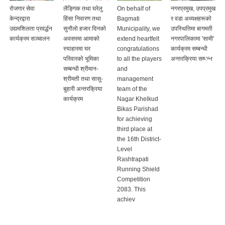
रोजगार सेवा
लैङ्गिक तथा घरेलु
On behalf of
नगरप्रमुख, उपप्रमुख
केन्द्रद्वारा
हिंसा निवारण तथा
Bagmati
र वडा अध्यक्षहरूको
उद्यमशिलता प्रवर्द्धन
सुनौलो हजार दिनको
Municipality, we
उपस्थितिमा बागमती
कार्यक्रम सञ्चालन
अवसरमा आमाको
extend heartfelt
नगरपालिकामा 'सामी'
स्याहारमा घर
congratulations
कार्यक्रम सम्बन्धी
परिवारको भूमिका
to all the players
अन्तरक्रिया सम्पन्न
सम्बन्धी श्रीमान-
and
श्रीमती तथा सासु-
management
बुहारी अन्तरक्रिया
team of the
कार्यक्रम
Nagar Khelkud
Bikas Parishad
for achieving
third place at
the 16th District-
Level
Rashtrapati
Running Shield
Competition
2083. This
achiev