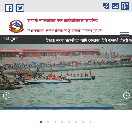
Skip to main content
बागमती नगरपालिका नगर कार्यपालिकाको कार्यालय
शिक्षा,स्वास्थ्य ,कृषि र रोजगार समृद्ध बागमती पर्यटन र पूर्वाधार”
नयाँ सूचना
शिक्षक सरुवा सहमतिको लागि दरखास्त दिने सम्बन्धी दोस्रो प
Construction of Municipal Park with Resort (Working -Under
हरिहरक्षेत्र
कर्मैया स्वास्थ्य चौकी
Boating in Bagmati Fishry Pond
Construction)
BAGMATI MUNICIPALITY PROFILE, सहकारी संस्थाहरु,अन्य.