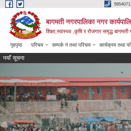
Skip to main content
9854071
बागमती नगरपालिका नगर कार्यपालि
शिक्षा,स्वास्थ्य ,कृषि र रोजगार समृद्ध बागमती प
गृहपृष्ठ
परिचय
सम्पर्क नं तथा परिचय
कार्यक्रम तथा प
नयाँ सूचना