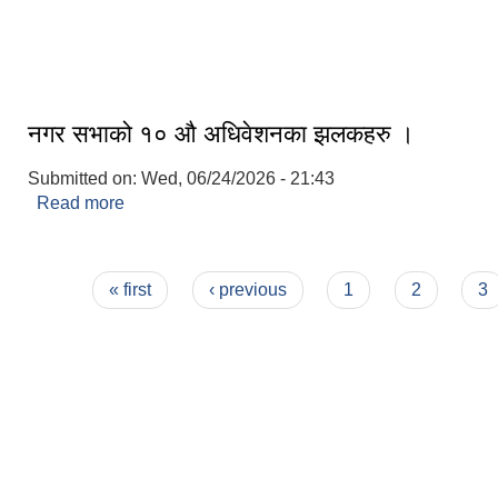
हरिहरक्षेत्र
कर्मैया स्वास्थ्य चौकी
Boating in Bagmati Fishry Pond
Construction)
नगर सभाको १० औ अधिवेशनका झलकहरु ।
Submitted on:
Wed, 06/24/2026 - 21:43
Read more
about नगर सभाको १० औ अधिवेशनका झलकहरु ।
Pages
« first
‹ previous
1
2
3