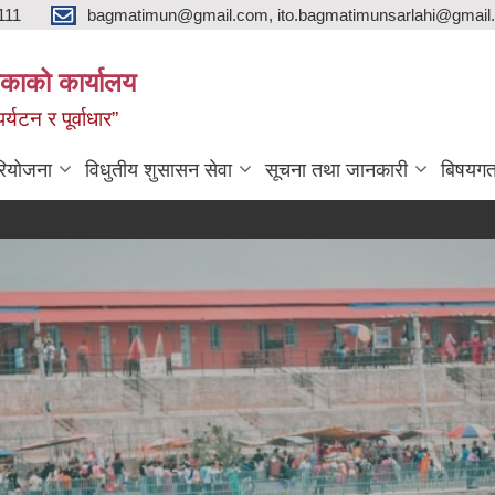
111
bagmatimun@gmail.com, ito.bagmatimunsarlahi@gmail.
काको कार्यालय
र्यटन र पूर्वाधार”
रियोजना
विधुतीय शुसासन सेवा
सूचना तथा जानकारी
बिषयगत