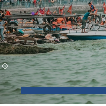
Construction of Municipal Park with
Resort (Working -Under